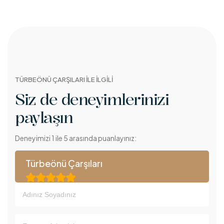
TÜRBEÖNÜ ÇARŞILARI İLE İLGİLİ
Siz de deneyimlerinizi
paylaşın
Deneyimizi 1 ile 5 arasında puanlayınız:
Türbeönü Çarşıları




