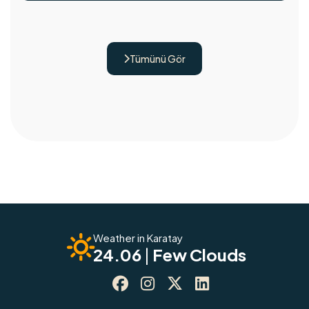
Tümünü Gör

Weather in Karatay
24.06
|
Few Clouds



