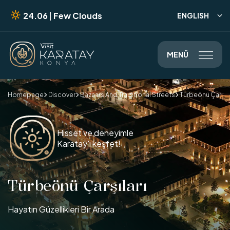
24.06
|
Few Clouds
ENGLISH

MENÜ

Homepage
Discover
Bazaars And Traditional Streets
Türbeönü Çarşıla



Hisset ve deneyimle
Karatay'ı keşfet!
Türbeönü Çarşıları
Hayatın Güzellikleri Bir Arada