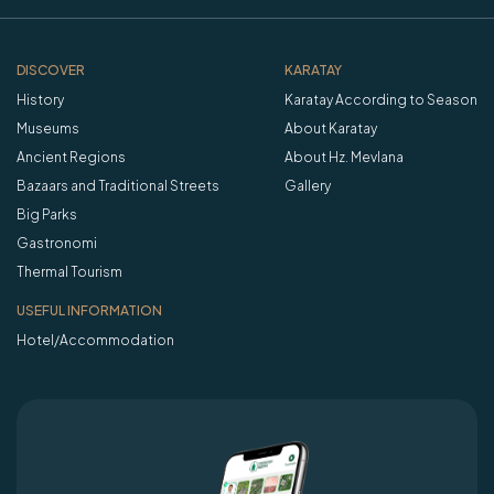
DISCOVER
KARATAY
History
Karatay According to Season
Museums
About Karatay
Ancient Regions
About Hz. Mevlana
Bazaars and Traditional Streets
Gallery
Big Parks
Gastronomi
Thermal Tourism
USEFUL INFORMATION
Hotel/Accommodation