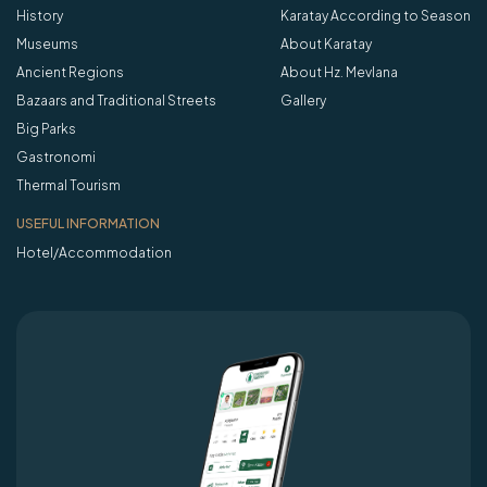
History
Karatay According to Season
Museums
About Karatay
Ancient Regions
About Hz. Mevlana
Bazaars and Traditional Streets
Gallery
Big Parks
Gastronomi
Thermal Tourism
USEFUL INFORMATION
Hotel/Accommodation