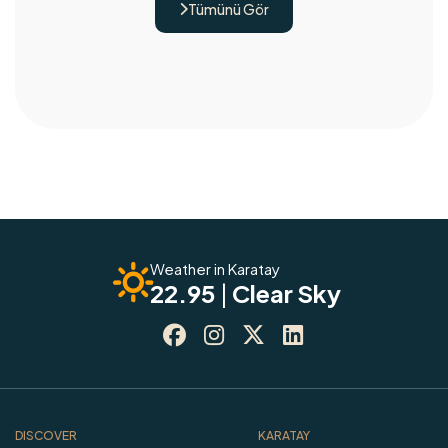
Tümünü Gör

Weather in Karatay
22.95
|
Clear Sky




DISCOVER
KARATAY