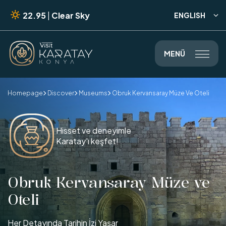
22.95
|
Clear Sky
ENGLISH

MENÜ

Homepage
Discover
Museums
Obruk Kervansaray Müze Ve Oteli



Hisset ve deneyimle
Karatay'ı keşfet!
Obruk Kervansaray Müze ve
Oteli
Her Detayında Tarihin İzi Yaşar