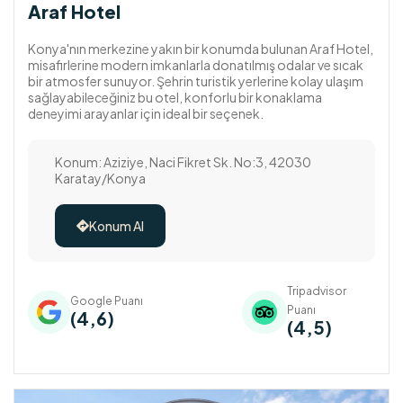
Araf Hotel
Konya'nın merkezine yakın bir konumda bulunan Araf Hotel,
misafirlerine modern imkanlarla donatılmış odalar ve sıcak
bir atmosfer sunuyor. Şehrin turistik yerlerine kolay ulaşım
sağlayabileceğiniz bu otel, konforlu bir konaklama
deneyimi arayanlar için ideal bir seçenek.
Konum: Aziziye, Naci Fikret Sk. No:3, 42030
Karatay/Konya
Konum Al

Tripadvisor
Google Puanı
Puanı
(4,6)
(4,5)