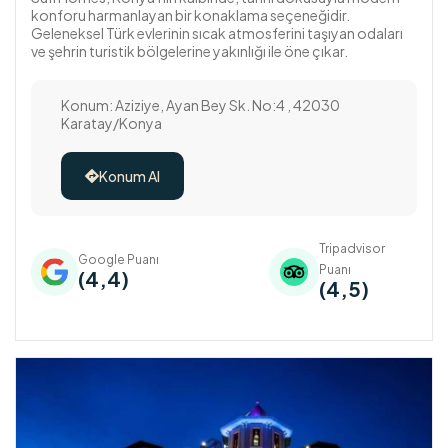
konforu harmanlayan bir konaklama seçeneğidir.
Geleneksel Türk evlerinin sıcak atmosferini taşıyan odaları
ve şehrin turistik bölgelerine yakınlığı ile öne çıkar.
Konum: Aziziye, Ayan Bey Sk. No:4 , 42030
Karatay/Konya
Konum Al

Tripadvisor
Google Puanı
Puanı
(4,4)
(4,5)