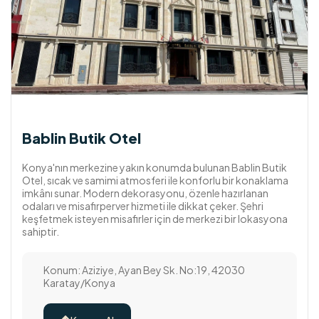
Bablin Butik Otel
Konya'nın merkezine yakın konumda bulunan Bablin Butik
Otel, sıcak ve samimi atmosferi ile konforlu bir konaklama
imkânı sunar. Modern dekorasyonu, özenle hazırlanan
odaları ve misafirperver hizmeti ile dikkat çeker. Şehri
keşfetmek isteyen misafirler için de merkezi bir lokasyona
sahiptir.
Konum: Aziziye, Ayan Bey Sk. No:19, 42030
Karatay/Konya