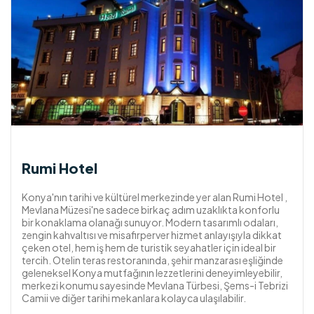
Rumi Hotel
Konya'nın tarihi ve kültürel merkezinde yer alan Rumi Hotel ,
Mevlana Müzesi'ne sadece birkaç adım uzaklıkta konforlu
bir konaklama olanağı sunuyor. Modern tasarımlı odaları,
zengin kahvaltısı ve misafirperver hizmet anlayışıyla dikkat
çeken otel, hem iş hem de turistik seyahatler için ideal bir
tercih. Otelin teras restoranında, şehir manzarası eşliğinde
geleneksel Konya mutfağının lezzetlerini deneyimleyebilir,
merkezi konumu sayesinde Mevlana Türbesi, Şems-i Tebrizi
Camii ve diğer tarihi mekanlara kolayca ulaşılabilir.