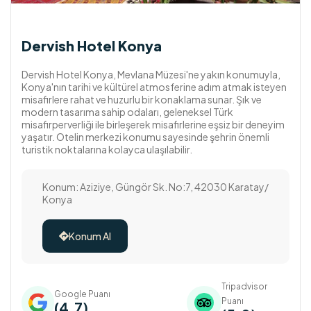
Dervish Hotel Konya
Dervish Hotel Konya, Mevlana Müzesi'ne yakın konumuyla,
Konya'nın tarihi ve kültürel atmosferine adım atmak isteyen
misafirlere rahat ve huzurlu bir konaklama sunar. Şık ve
modern tasarıma sahip odaları, geleneksel Türk
misafirperverliği ile birleşerek misafirlerine eşsiz bir deneyim
yaşatır. Otelin merkezi konumu sayesinde şehrin önemli
turistik noktalarına kolayca ulaşılabilir.
Konum: Aziziye, Güngör Sk. No:7, 42030 Karatay/
Konya
Konum Al

Tripadvisor
Google Puanı
Puanı
(4,7)