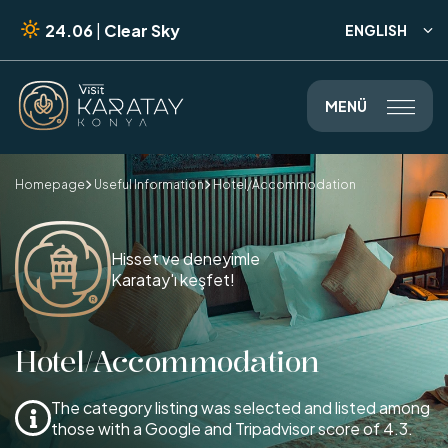
24.06
|
Clear Sky
ENGLISH

MENÜ

Homepage
Useful Information
Hotel/Accommodation


Hisset ve deneyimle
Karatay'ı keşfet!
Hotel/Accommodation
The category listing was selected and listed among

those with a Google and Tripadvisor score of 4.3.