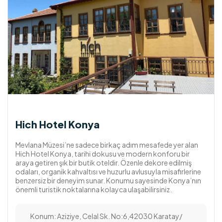
Hich Hotel Konya
Mevlana Müzesi’ne sadece birkaç adım mesafede yer alan
Hich Hotel Konya, tarihi dokusu ve modern konforu bir
araya getiren şık bir butik oteldir. Özenle dekore edilmiş
odaları, organik kahvaltısı ve huzurlu avlusuyla misafirlerine
benzersiz bir deneyim sunar. Konumu sayesinde Konya’nın
önemli turistik noktalarına kolayca ulaşabilirsiniz.
Konum: Aziziye, Celal Sk. No:6,42030 Karatay/