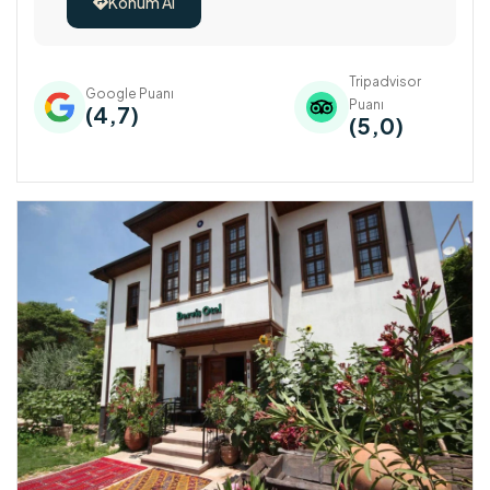
Konum Al

Tripadvisor
Google Puanı
Puanı
(4,7)
(5,0)