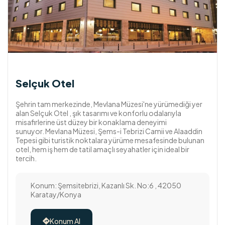
Selçuk Otel
Şehrin tam merkezinde, Mevlana Müzesi'ne yürümediği yer
alan Selçuk Otel , şık tasarımı ve konforlu odalarıyla
misafirlerine üst düzey bir konaklama deneyimi
sunuyor. Mevlana Müzesi, Şems-i Tebrizi Camii ve Alaaddin
Tepesi gibi turistik noktalara yürüme mesafesinde bulunan
otel, hem iş hem de tatil amaçlı seyahatler için ideal bir
tercih.
Konum: Şemsitebrizi, Kazanlı Sk. No:6 , 42050
Karatay/Konya
Konum Al
