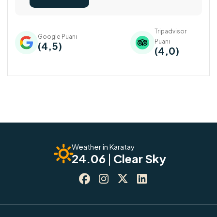
Tripadvisor
Google Puanı
Puanı
(4,5)
(4,0)
Weather in Karatay
24.06
|
Clear Sky



