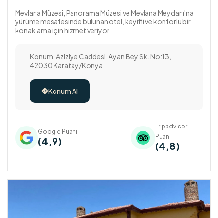
Mevlana Müzesi, Panorama Müzesi ve Mevlana Meydanı'na
yürüme mesafesinde bulunan otel, keyifli ve konforlu bir
konaklama için hizmet veriyor
Konum: Aziziye Caddesi, Ayan Bey Sk. No:13,
42030 Karatay/Konya
Konum Al

Tripadvisor
Google Puanı
Puanı
(4,9)
(4,8)