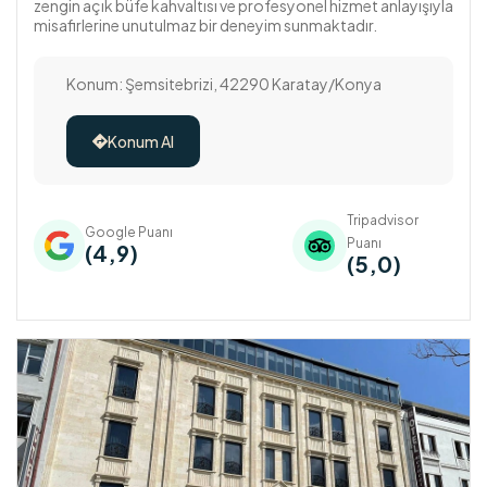
zengin açık büfe kahvaltısı ve profesyonel hizmet anlayışıyla
misafirlerine unutulmaz bir deneyim sunmaktadır.
Konum: Şemsitebrizi, 42290 Karatay/Konya
Konum Al

Tripadvisor
Google Puanı
Puanı
(4,9)
(5,0)