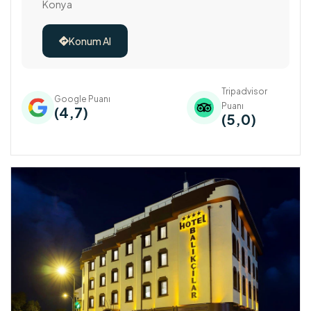
Konya
Konum Al

Tripadvisor
Google Puanı
Puanı
(4,7)
(5,0)