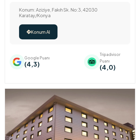
Konum: Aziziye, Fakıh Sk. No:3, 42030
Karatay/Konya
Konum Al

Tripadvisor
Google Puanı
Puanı
(4,3)
(4,0)