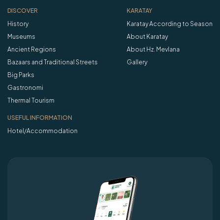
DISCOVER
KARATAY
History
Karatay According to Season
Museums
About Karatay
Ancient Regions
About Hz. Mevlana
Bazaars and Traditional Streets
Gallery
Big Parks
Gastronomi
Thermal Tourism
USEFUL INFORMATION
Hotel/Accommodation