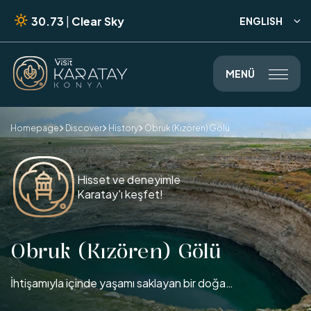
30.73
|
Clear Sky
ENGLISH

MENÜ

Homepage
Discover
History
Obruk (Kızören) Gölü



Hisset ve deneyimle
Karatay'ı keşfet!
Obruk (Kızören) Gölü
İhtişamıyla içinde yaşamı saklayan bir doğa…