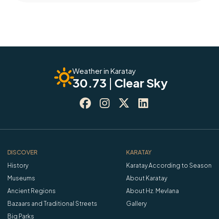
Weather in Karatay
30.73
|
Clear Sky




DISCOVER
KARATAY
History
Karatay According to Season
Museums
About Karatay
Ancient Regions
About Hz. Mevlana
Bazaars and Traditional Streets
Gallery
Big Parks