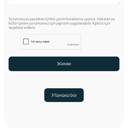
Yorumunuzu yazarken lütfen yazım kurallarına uyunuz. Hakaret ve
küfür içeren yorumlarınız için yaptırım uygulanabilir. İlgiliniz için
teşekkür ederiz.
Gönder

Tümünü Gör
