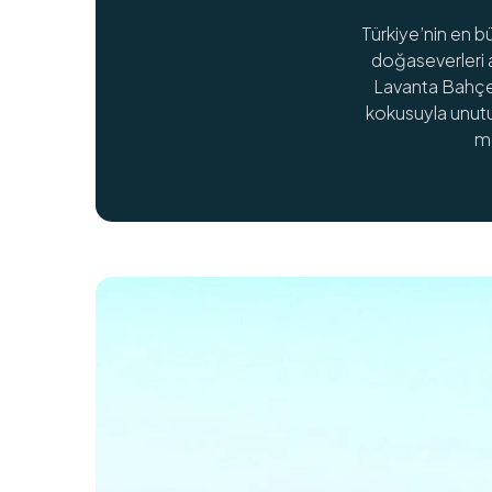
Türkiye’nin en b
doğaseverleri 
Lavanta Bahçele
kokusuyla unutu
mo