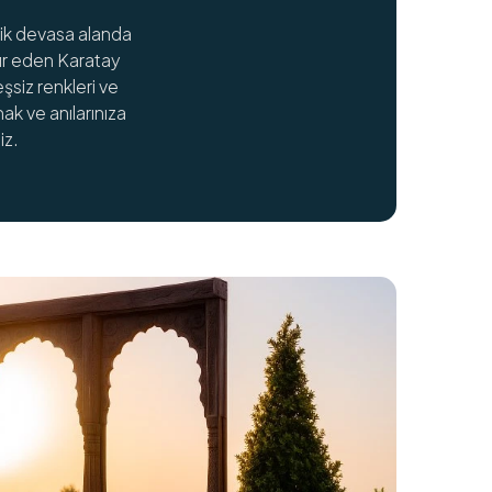
lik devasa alanda
ir eden Karatay
şsiz renkleri ve
k ve anılarınıza
iz.