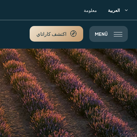
العربية
معلومة


اكتشف كاراتاي
MENÜ
