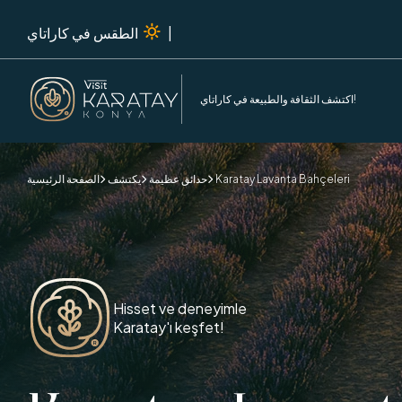
|
الطقس في كاراتاي
اكتشف الثقافة والطبيعة في كاراتاي!
Karatay Lavanta Bahçeleri
حدائق عظيمة
يكتشف
الصفحة الرئيسية



Hisset ve deneyimle
Karatay'ı keşfet!