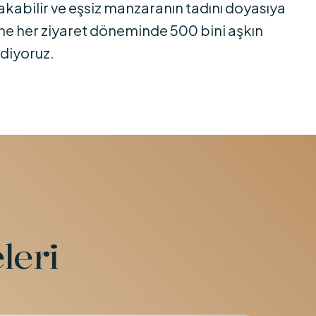
akabilir ve eşsiz manzaranın tadını doyasıya
’ne her ziyaret döneminde 500 bini aşkın
ediyoruz.
leri