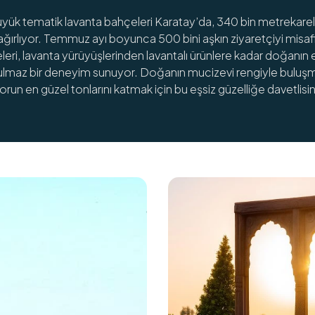
üyük tematik lavanta bahçeleri Karatay’da, 340 bin metrekare
ağırlıyor. Temmuz ayı boyunca 500 bini aşkın ziyaretçiyi misaf
ri, lavanta yürüyüşlerinden lavantalı ürünlere kadar doğanın e
lmaz bir deneyim sunuyor. Doğanın mucizevi rengiyle buluşma
run en güzel tonlarını katmak için bu eşsiz güzelliğe davetlisin