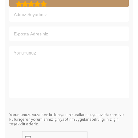





Yorumunuzu yazarken lütfen yazım kurallarına uyunuz. Hakaret ve
küfür içeren yorumlarınız için yaptırım uygulanabilir. İlgiliniz için
teşekkür ederiz.