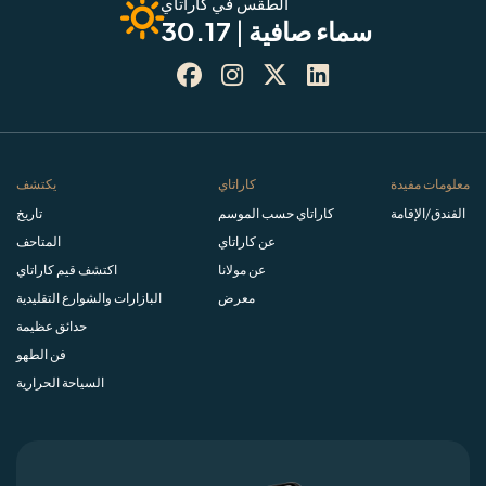
الطقس في كاراتاي
سماء صافية
|
30.17




معلومات مفيدة
كاراتاي
يكتشف
الفندق/الإقامة
كاراتاي حسب الموسم
تاريخ
عن كاراتاي
المتاحف
عن مولانا
اكتشف قيم كاراتاي
معرض
البازارات والشوارع التقليدية
حدائق عظيمة
فن الطهو
السياحة الحرارية