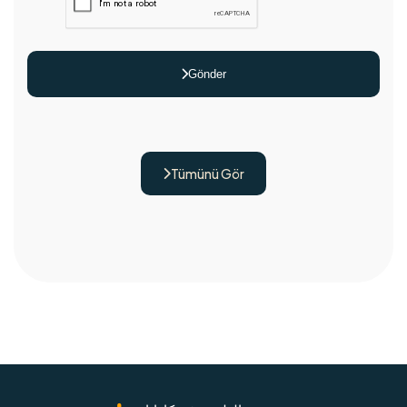
Gönder

Tümünü Gör
