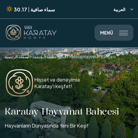
سماء صافية
|
30.17
العربية

MENÜ

Karatay Hayvanat Bahçesi
حدائق عظيمة
يكتشف
الصفحة الرئيسية



Hisset ve deneyimle
Karatay'ı keşfet!
Karatay Hayvanat Bahçesi
Hayvanların Dünyasında Yeni Bir Keşif